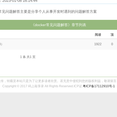
23-01-08 16:14:44
ker常见问题解答主要是分享个人从事开发时遇到的问题解答方案
《docker常见问题解答》章节列表
阅读
顶
08）
1922
0
1 条 共1 页
上传，转载至本站只是为了让更多读者欣赏。若无意中侵犯到您的版权利益，敬请留言
Copyright © 2017 码上敲享录 All Rights Reserved.ICP证:
粤ICP备17112910号-1