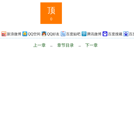
顶
0
享
新浪微博
QQ空间
QQ好友
百度贴吧
腾讯微博
百度搜藏
百
上一章
章节目录
下一章
←
→