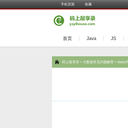
手机页面
收藏
首页
Java
JS
码上敲享录
>
大数据常见问题解答
> datax同