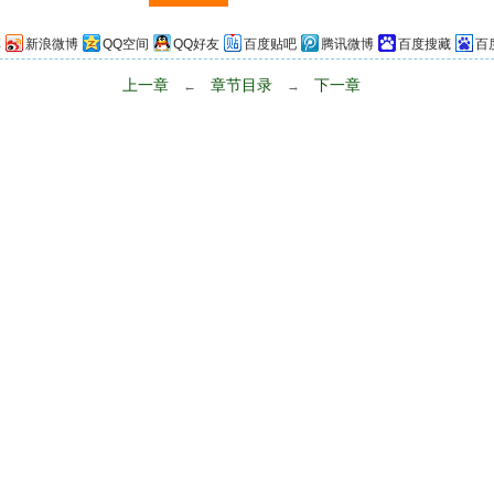
享
新浪微博
QQ空间
QQ好友
百度贴吧
腾讯微博
百度搜藏
百
上一章
章节目录
下一章
←
→