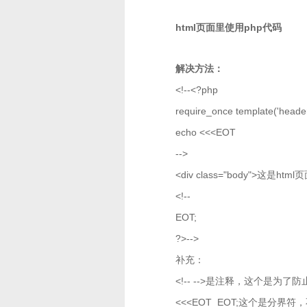
html页面里使用php代码
解决方法：
<!--<?php
require_once template('header
echo <<<EOT
-->
<div class="body">这是html
<!--
EOT;
?>-->
补充：
<!-- -->是注释，这个是为
<<<EOT EOT;这个是分