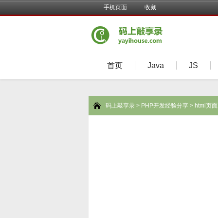
手机页面
收藏
首页
Java
JS
码上敲享录
>
PHP开发经验分享
> html