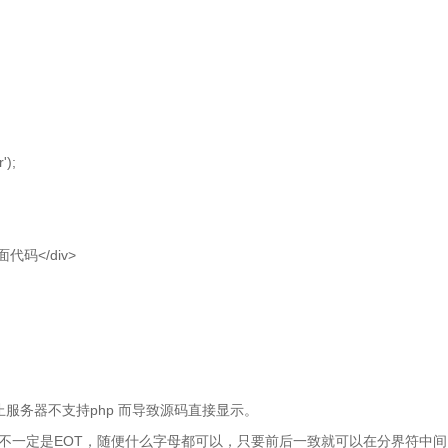
');
页面代码</div>
了防止服务器不支持php 而导致源码直接显示。
界符，不一定是EOT，随便什么字母都可以，只要前后一致就可以在分界符中间 