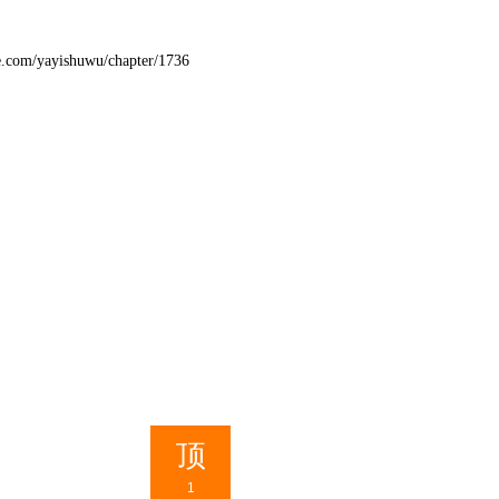
e.com/yayishuwu/chapter/1736
顶
1