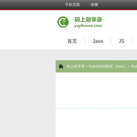
手机页面
收藏
首页
Java
JS
码上敲享录
>
RabbitMQ教程（java）
> R