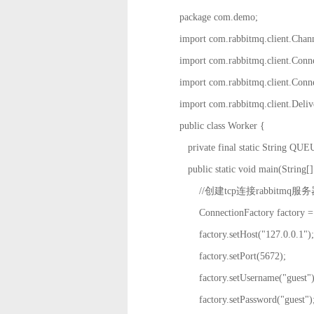
package com.demo;
import com.rabbitmq.client.Chann
import com.rabbitmq.client.Conne
import com.rabbitmq.client.Conn
import com.rabbitmq.client.Deliv
public class Worker {
private final static String Q
public static void main(String[]
//创建tcp连接rabbitmq服务
ConnectionFactory factory = n
factory.setHost("127.0.0.1");
factory.setPort(5672);
factory.setUsername("guest")
factory.setPassword("guest")