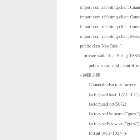
import com.rabbitmq.client.Chann
import com.rabbitmq.client.Conne
import com.rabbitmq.client.Conn
import com.rabbitmq.client.Messa
public class NewTask {
private static final String T
public static void main(Stri
//创建连接
ConnectionFactory factory = n
factory.setHost("127.0.0.1");
factory.setPort(5672);
factory.setUsername("guest")
factory.setPassword("guest")
for(int i=0;i<10;i++){