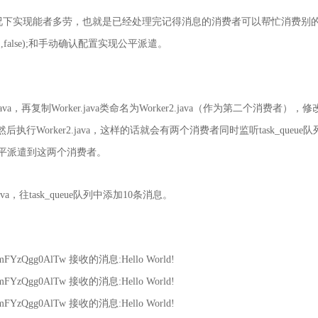
况下实现能者多劳，也就是已经处理完记得消息的消费者可以帮忙消费别
cQos(1,false);和手动确认配置实现公平派遣。
r.java，再复制Worker.java类命名为Worker2.java（作为第二个消费者），修
000)，然后执行Worker2.java，这样的话就会有两个消费者同时监听task_qu
会被公平派遣到这两个消费者。
.java，往task_queue队列中添加10条消息。
pmFYzQgg0AlTw 接收的消息:Hello World!
pmFYzQgg0AlTw 接收的消息:Hello World!
pmFYzQgg0AlTw 接收的消息:Hello World!