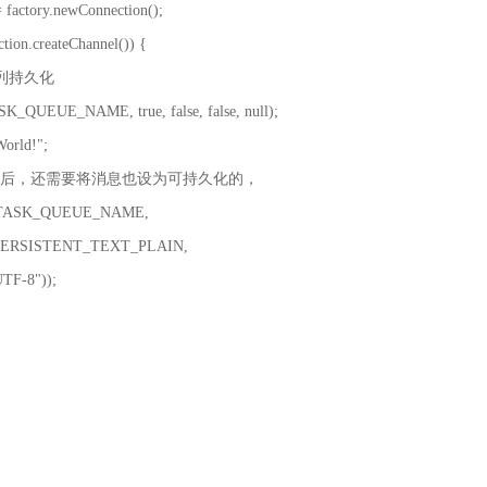
factory.newConnection();
n.createChannel()) {
列持久化
UEUE_NAME, true, false, false, null);
rld!";
后，还需要将消息也设为可持久化的，
, TASK_QUEUE_NAME,
SISTENT_TEXT_PLAIN,
-8"));