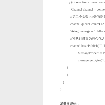
try (Connection connection = 
Channel channel = connectio
//第二个参数true设置队
channel.queueDeclare(TASK_Q
String message = "Hello Wo
//将队列设置为持久化之
channel.basicPublish(""
MessageProperties.PER
message.getBytes("UTF
}
}
}
}
消费者源码：