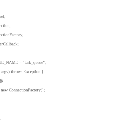
el;
ction;
ectionFactory;
erCallback;
UEUE_NAME = "task_queue";
 argv) throws Exception {
器
ew ConnectionFactory();
;
;