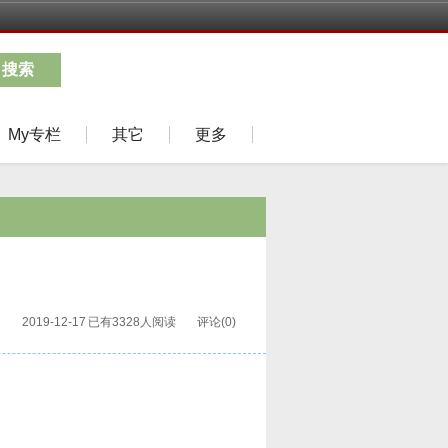
搜索
My专栏
其它
更多
）
2019-12-17
已有3328人阅读
评论(0)