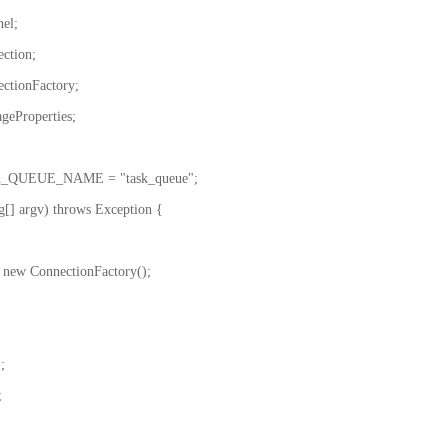
el;
ction;
ectionFactory;
geProperties;
ASK_QUEUE_NAME = "task_queue";
ng[] argv) throws Exception {
ew ConnectionFactory();
;
;