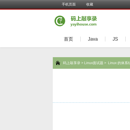
手机页面
收藏
首页
Java
JS
码上敲享录
>
Linux面试题
> Linux 的体