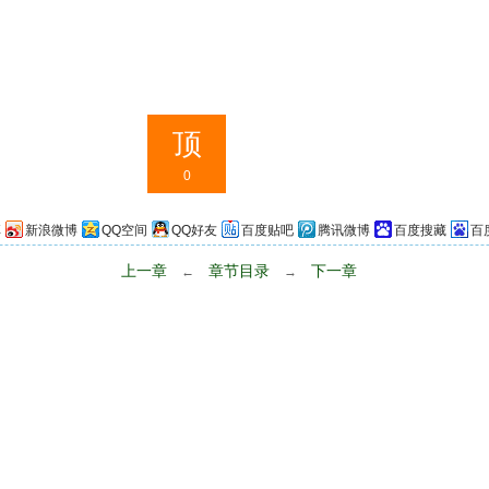
顶
0
享
新浪微博
QQ空间
QQ好友
百度贴吧
腾讯微博
百度搜藏
百
上一章
章节目录
下一章
←
→