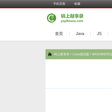
手机页面
收藏
首页
Java
JS
码上敲享录
>
Linux面试题
> BASH和D