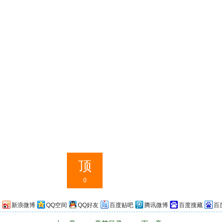
顶
0
享
新浪微博
QQ空间
QQ好友
百度贴吧
腾讯微博
百度搜藏
百